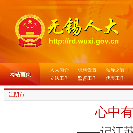
人大简介
机构设置
领导之窗
立法工作
监督工作
代表工作
江阴市
心中
——记江