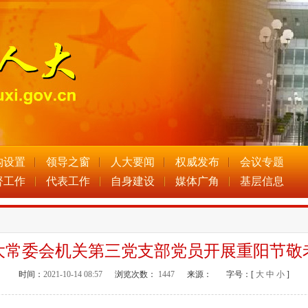
构设置
领导之窗
人大要闻
权威发布
会议专题
督工作
代表工作
自身建设
媒体广角
基层信息
大常委会机关第三党支部党员开展重阳节敬
时间：
2021-10-14 08:57
浏览次数：
1447
来源：
字号：[
大
中
小
]