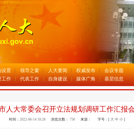
构设置
领导之窗
人大要闻
权威发布
会议专题
督工作
代表工作
自身建设
媒体广角
基层信息
市人大常委会召开立法规划调研工作汇报
时间：
2022-06-14 18:28
浏览次数：
750
来源：
字号：[
大
中
小
]