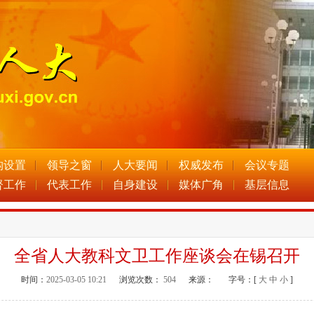
构设置
领导之窗
人大要闻
权威发布
会议专题
督工作
代表工作
自身建设
媒体广角
基层信息
全省人大教科文卫工作座谈会在锡召开
时间：
2025-03-05 10:21
浏览次数：
504
来源：
字号：[
大
中
小
]