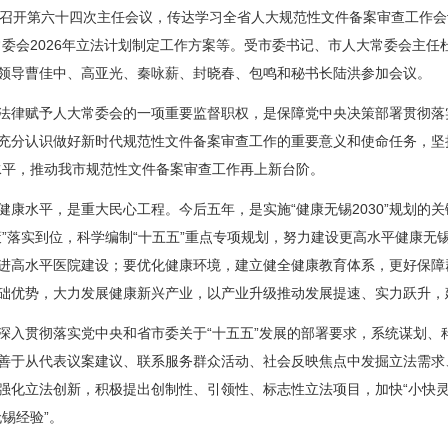
开第六十四次主任会议，传达学习全省人大规范性文件备案审查工作会
常委会2026年立法计划制定工作方案等。受市委书记、市人大常委会主任
领导曹佳中、高亚光、秦咏薪、封晓春、包鸣和秘书长陆洪参加会议。
律赋予人大常委会的一项重要监督职权，是保障党中央决策部署贯彻落
充分认识做好新时代规范性文件备案审查工作的重要意义和使命任务，坚
水平，推动我市规范性文件备案审查工作再上新台阶。
水平，是重大民心工程。今后五年，是实施“健康无锡2030”规划的
策”落实到位，科学编制“十五五”重点专项规划，努力建设更高水平健康无
进高水平医院建设；要优化健康环境，建立健全健康教育体系，更好保障
础优势，大力发展健康新兴产业，以产业升级推动发展提速、实力跃升，
贯彻落实党中央和省市委关于“十五五”发展的部署要求，系统谋划、
善于从代表议案建议、联系服务群众活动、社会反映焦点中发掘立法需求
强化立法创新，积极提出创制性、引领性、标志性立法项目，加快“小快灵
锡经验”。