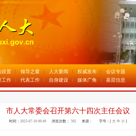
构设置
领导之窗
人大要闻
权威发布
会议专题
督工作
代表工作
自身建设
媒体广角
基层信息
市人大常委会召开第六十四次主任会议
时间：
2025-07-10 09:49
浏览次数：
592
来源：
字号：[
大
中
小
]