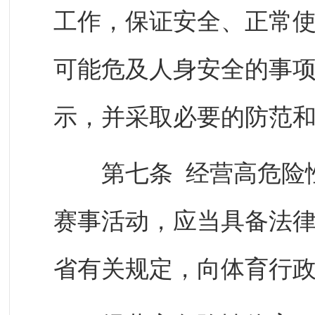
工作，保证安全、正常
可能危及人身安全的事
示，并采取必要的防范
第七条 经营高危险性
赛事活动，应当具备法
省有关规定，向体育行