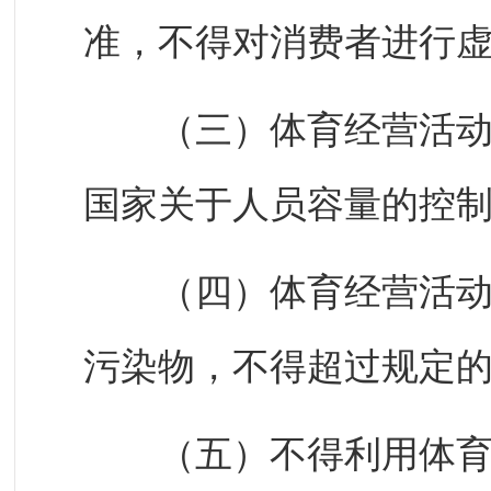
准，不得对消费者进行
（三）体育经营活动场
国家关于人员容量的控
（四）体育经营活动产
污染物，不得超过规定
（五）不得利用体育活