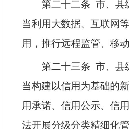
第二十二条 市、县级
当利用大数据、互联网
用，推行远程监管、移
第二十三条 市、县级
当构建以信用为基础的
用承诺、信用公示、信
法开展分级分类精细化