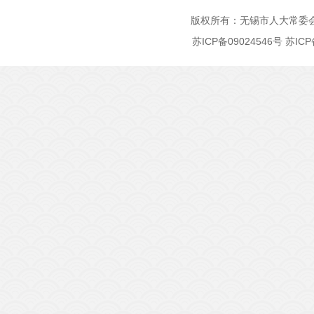
版权所有：无锡市人大常委
苏ICP备09024546号
苏ICP