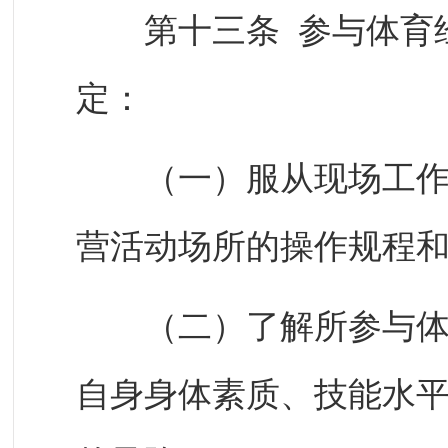
第十三条 参与体育经
定：
（一）服从现场工作人
营活动场所的操作规程
（二）了解所参与体育
自身身体素质、技能水