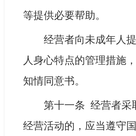
等提供必要帮助。
经营者向未成年人提供
人身心特点的管理措施
知情同意书。
第十一条 经营者采取
经营活动的，应当遵守