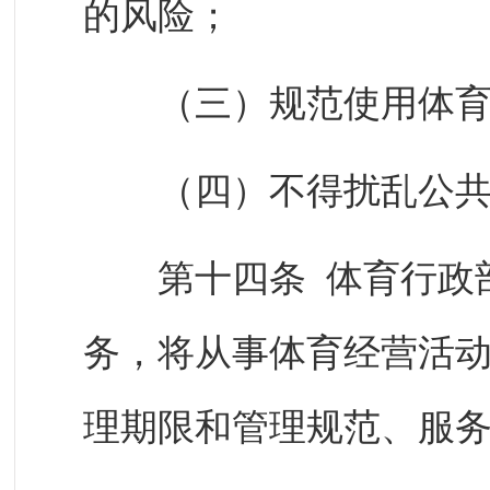
的风险；
（三）规范使用体育
（四）不得扰乱公共秩
第十四条 体育行政部
务，将从事体育经营活
理期限和管理规范、服