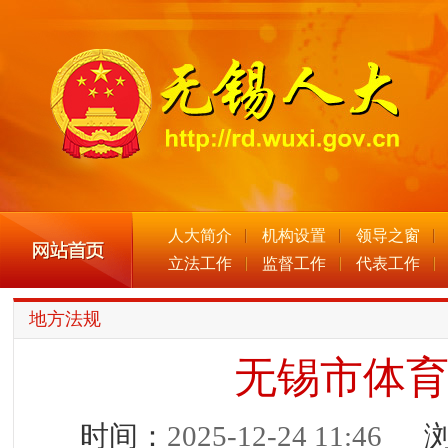
人大简介
机构设置
领导之窗
立法工作
监督工作
代表工作
地方法规
无锡市体
时间：
2025-12-24 11:46
浏