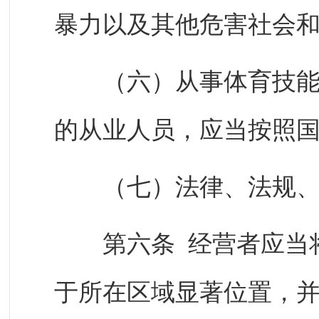
暴力以及其他危害社会
（六）从事体育技能培
的从业人员，应当按照
（七）法律、法规、
第六条 经营者应当将
于所在区域显著位置，