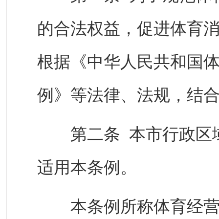
的合法权益，促进体育
根据《中华人民共和国
例》等法律、法规，结
第二条 本市行政区域
适用本条例。
本条例所称体育经营活