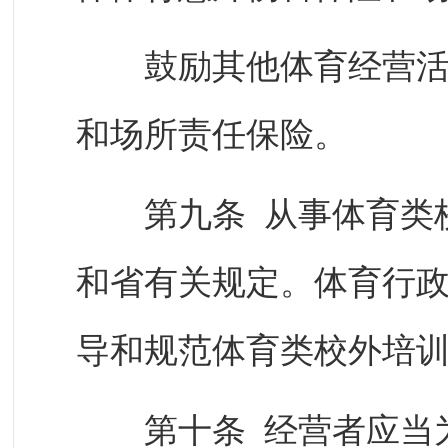
鼓励其他体育经营活动
和场所责任保险。
第九条 从事体育类校
和省有关规定。体育行
导和规范体育类校外培
第十条 经营者应当为