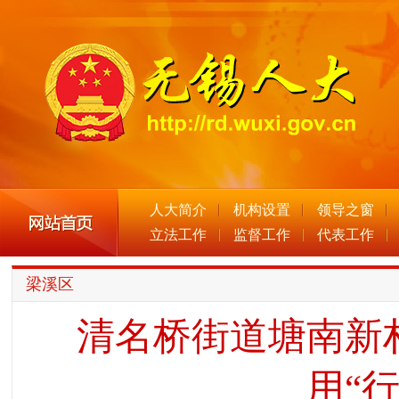
人大简介
机构设置
领导之窗
立法工作
监督工作
代表工作
梁溪区
清名桥街道塘南新
用“