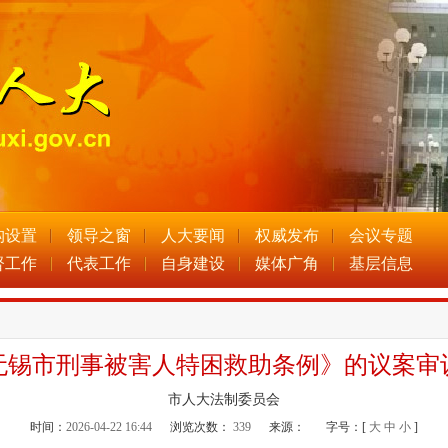
构设置
领导之窗
人大要闻
权威发布
会议专题
督工作
代表工作
自身建设
媒体广角
基层信息
无锡市刑事被害人特困救助条例》的议案审
市人大法制委员会
时间：
2026-04-22 16:44
浏览次数：
339
来源：
字号：[
大
中
小
]