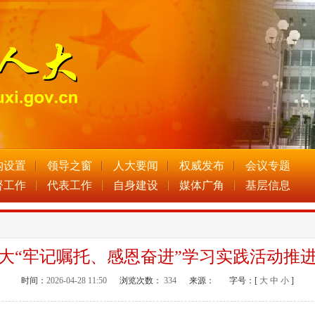
构设置
领导之窗
人大要闻
权威发布
会议专题
督工作
代表工作
自身建设
媒体广角
基层信息
大“牢记嘱托、感恩奋进”学习实践活动推
时间：
2026-04-28 11:50
浏览次数：
334
来源：
字号：[
大
中
小
]