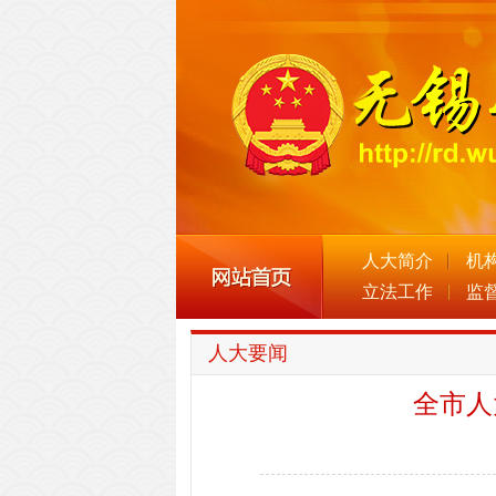
人大简介
机
立法工作
监
人大要闻
全市人