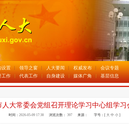
构设置
领导之窗
人大要闻
权威发布
会议专题
督工作
代表工作
自身建设
媒体广角
基层信息
市人大常委会党组召开理论学习中心组学习
时间：
2026-05-09 17:38
浏览次数：
397
来源：
字号：[
大
中
小
]