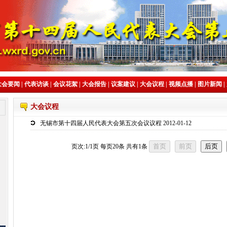
大会要闻
|
代表访谈
|
会议花絮
|
大会报告
|
议案建议
|
大会议程
|
视频点播
|
图片新闻
|
大会议程
无锡市第十四届人民代表大会第五次会议议程
2012-01-12
页次:
1/1
页 每页
20
条 共有
1
条