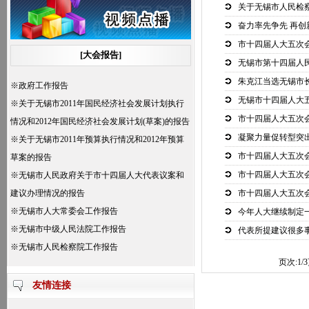
关于无锡市人民检
年国民经济和社会发展计划；
奋力率先争先 再创
三、审查和批准无锡市2011年预算执行情
市十四届人大五次
况和2012年预算草案的报告，批准2012年市
[大会报告]
无锡市第十四届人
本级预算；
朱克江当选无锡市
四、听取和审议无锡市人民政府关于市十
※
政府工作报告
无锡市十四届人大
四届人大代表议案和建议办理情况的报告；
※
关于无锡市2011年国民经济社会发展计划执行
市十四届人大五次
五、听取和审议无锡市人大常委会工作报
情况和2012年国民经济社会发展计划(草案)的报告
凝聚力量促转型突
告；
※
关于无锡市2011年预算执行情况和2012年预算
市十四届人大五次
六、听取和审议无锡市中级人民法院工作
草案的报告
报告；
市十四届人大五次
※
无锡市人民政府关于市十四届人大代表议案和
七、听取和审议无锡市人民检察院工作报
建议办理情况的报告
市十四届人大五次会
告；
※
无锡市人大常委会工作报告
今年人大继续制定
八、选举。
※
无锡市中级人民法院工作报告
代表所提建议很多
※
无锡市人民检察院工作报告
页次:
1/3
友情连接