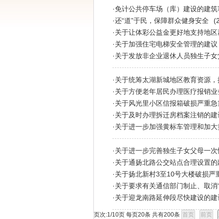
·
免计公共停车场（库）建设的建筑
·
还“道”于民，保障群众健身安全
(
·
关于让体彩公益金更好地支持地区
·
关于加强住宅电梯安全管理的建议
·
关于发放非企业退休人员独生子女
·
关于统筹太湖新城地区教育资源，
·
关于方便老年居民办理医疗报销业
·
关于风光里小区信报箱破损严重急
·
关于及时办理拆迁房档案注销的建
·
关于进一步加强黄标车管理和加大
·
关于进一步完善独生子女父母一次
·
关于通扬北路公交站点合理设置的
·
关于扬北新村3至10号大楼破损严
·
关于要求有关通信部门制止、取消
·
关于迎龙南路延伸段尽快建设的建
页次:
1/10
页 每页
20
条 共有
200
条