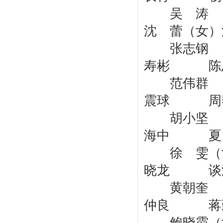
吴 涛 
沈 蕾（女
张志钢 
寿彬 陈
范伟群 
震球 周
胡小坚 
海中 夏 
徐 雯（女
晓龙 谈
黄朝奎
仲良 蒋
鲍晓霞（女