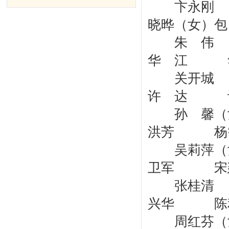
卞永刚 
晓晔（女）
朱 伟
华 江 
关开城 
许 达 
孙 馨（
洪芳 杨
吴莉萍（
卫军 宋
张桂清 
兴华 陈利
周红芬（