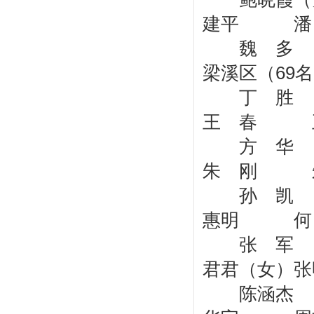
建平 潘
魏 多
梁溪区（69
丁 胜
王 春 
方 华
朱 刚 
孙 凯 
惠明 何
张 军
君君（女）
陈涵杰 