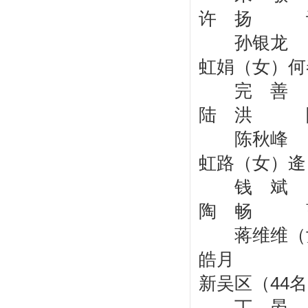
许 扬 
孙银龙
虹娟（女
完 善 
陆 洪 陈
陈秋峰
虹路（女
钱 斌
陶 畅 
蒋维维（
皓月
新吴区（44
丁 晏