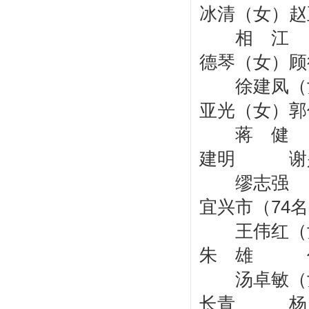
冰清（女）
相 江 
德琴（女
徐建凤（女
亚光（女）郭
蒋 健 
建明 谢
缪志强 
宜兴市（74
王伟红
朱 雄 
汤卓敏（女
长青 杨