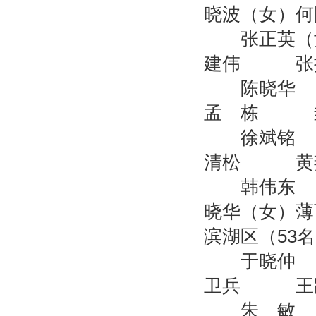
晓波（女
张正英（
建伟 张
陈晓华
孟 栋 
徐斌铭
清松 黄
韩伟东
晓华（女）
滨湖区（53
于晓仲 
卫兵 王
朱 敏