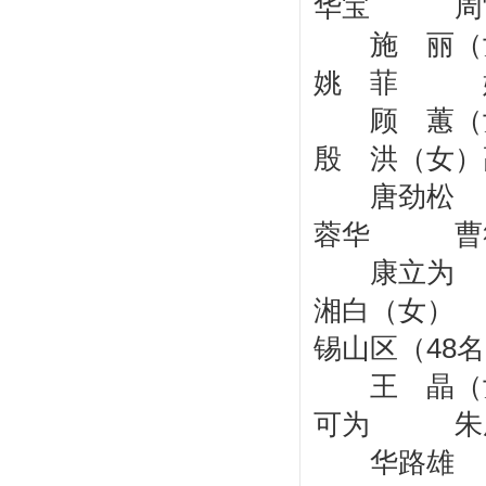
华宝 周常
施 丽
姚 菲 
顾 蕙
殷 洪（女
唐劲松 
蓉华 曹
康立为 
湘白（女）
锡山区（48
王 晶（
可为 朱
华路雄 