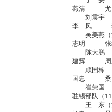
燕清 尤
刘震宇 
李 风 
吴美燕（
志明 张
陈大鹏
建辉 周胜
顾国栋 
国忠 桑
崔荣国
驻锡部队（1
王 东（