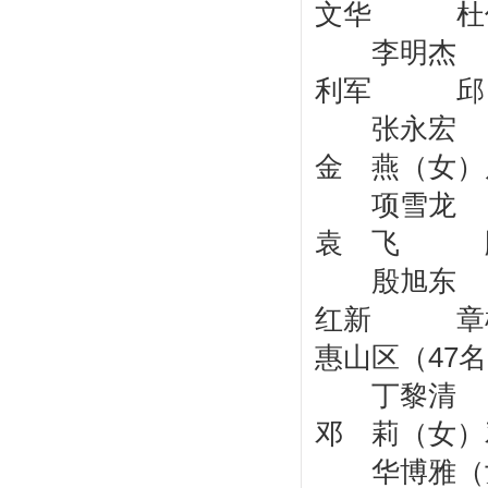
文华 杜
李明杰 
利军 邱 
张永宏
金 燕（女
项雪龙
袁 飞 
殷旭东 
红新 章
惠山区（47
丁黎清
邓 莉（女
华博雅（