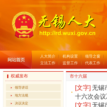
人大简介
机构设置
领导之窗
立法工作
监督工作
代表工作
权威发布
市十六届
[文字]
无锡
领导讲话
十六次会议
地方法规
决议决定
[文字]
无锡