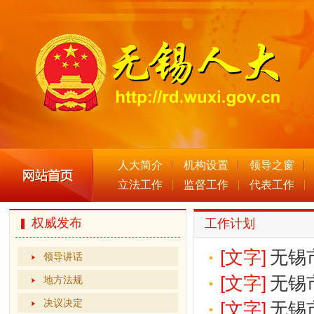
人大简介
机构设置
领导之窗
立法工作
监督工作
代表工作
权威发布
工作计划
[文字]
无锡
领导讲话
[文字]
无锡
地方法规
决议决定
[文字]
无锡