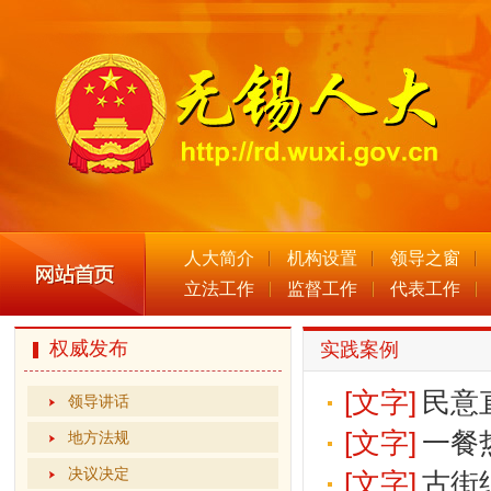
人大简介
机构设置
领导之窗
立法工作
监督工作
代表工作
权威发布
实践案例
[文字]
民意
领导讲话
[文字]
一餐
地方法规
决议决定
[文字]
古街