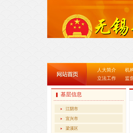
人大简介
机
立法工作
监
基层信息
江阴市
宜兴市
梁溪区