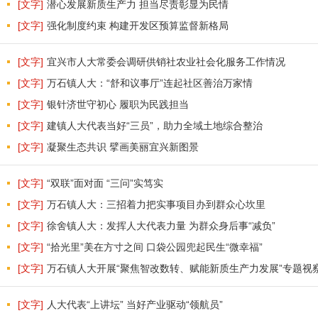
[文字]
潜心发展新质生产力 担当尽责彰显为民情
[文字]
强化制度约束 构建开发区预算监督新格局
[文字]
宜兴市人大常委会调研供销社农业社会化服务工作情况
[文字]
万石镇人大：“舒和议事厅”连起社区善治万家情
[文字]
银针济世守初心 履职为民践担当
[文字]
建镇人大代表当好“三员”，助力全域土地综合整治
[文字]
凝聚生态共识 擘画美丽宜兴新图景
[文字]
“双联”面对面 “三问”实笃实
[文字]
万石镇人大：三招着力把实事项目办到群众心坎里
[文字]
徐舍镇人大：发挥人大代表力量 为群众身后事“减负”
[文字]
“拾光里”美在方寸之间 口袋公园兜起民生“微幸福”
[文字]
万石镇人大开展“聚焦智改数转、赋能新质生产力发展”专题视
[文字]
人大代表“上讲坛” 当好产业驱动“领航员”