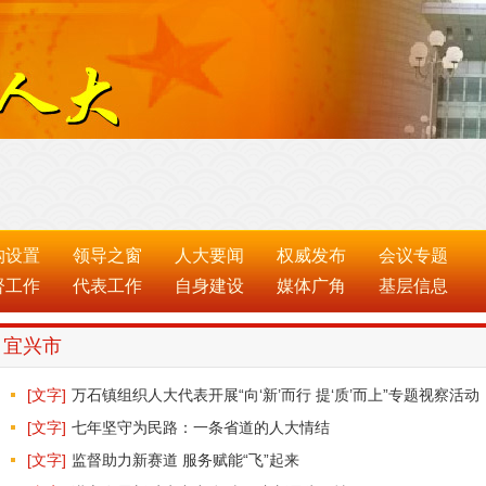
构设置
领导之窗
人大要闻
权威发布
会议专题
督工作
代表工作
自身建设
媒体广角
基层信息
宜兴市
[文字]
万石镇组织人大代表开展“向‘新’而行 提‘质’而上”专题视察活动
[文字]
七年坚守为民路：一条省道的人大情结
[文字]
监督助力新赛道 服务赋能“飞”起来