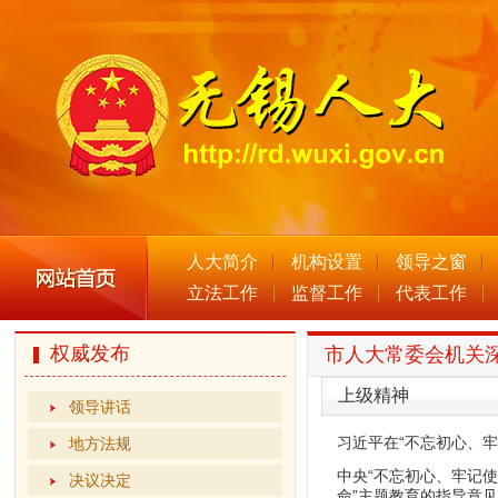
人大简介
机构设置
领导之窗
立法工作
监督工作
代表工作
权威发布
市人大常委会机关深
上级精神
领导讲话
习近平在“不忘初心、
地方法规
中央“不忘初心、牢记
决议决定
命”主题教育的指导意