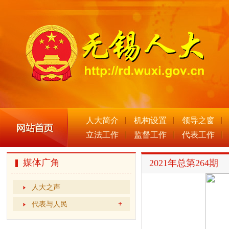
人大简介
机构设置
领导之窗
立法工作
监督工作
代表工作
媒体广角
2021年总第264期
人大之声
代表与人民