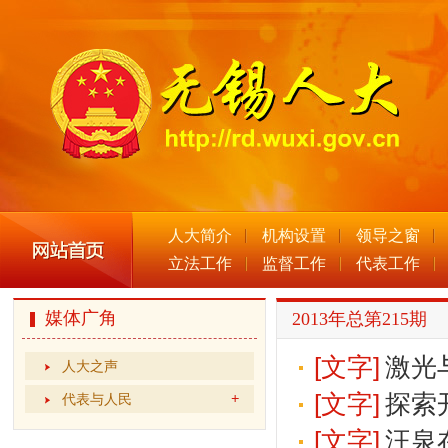
人大简介
机构设置
领导之窗
立法工作
监督工作
代表工作
媒体广角
2013年总第215期
[文字]
激光
人大之声
[文字]
探索
代表与人民
[文字]
汪泉