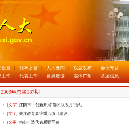
构设置
领导之窗
人大要闻
权威发布
会议专题
督工作
代表工作
自身建设
媒体广角
基层信息
2009年总第187期
[文字]
江阴市：创新开展“选民联系月”活动
[文字]
关注教育事业重点项目建设
[文字]
精心打造代表履职平台