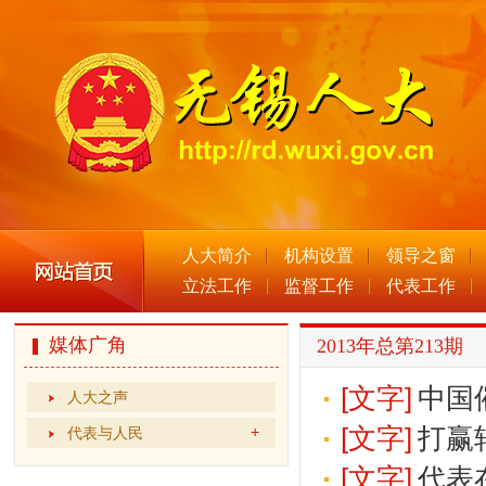
人大简介
机构设置
领导之窗
立法工作
监督工作
代表工作
媒体广角
2013年总第213期
[文字]
中国
人大之声
[文字]
打赢
代表与人民
[文字]
代表