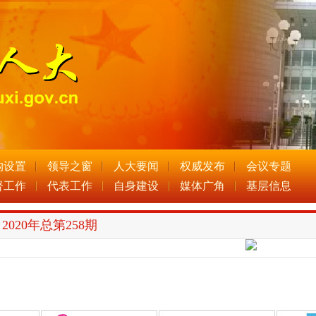
构设置
领导之窗
人大要闻
权威发布
会议专题
督工作
代表工作
自身建设
媒体广角
基层信息
2020年总第258期