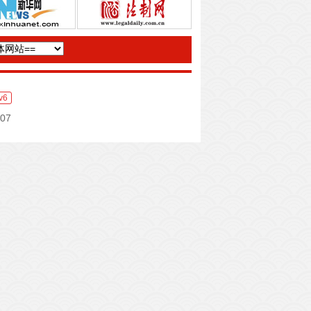
v6
07