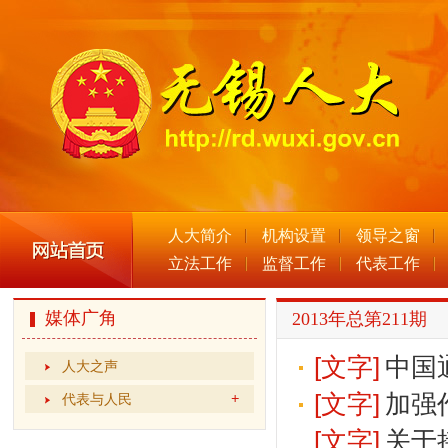
人大简介
机构设置
领导之窗
立法工作
监督工作
代表工作
媒体广角
2013年总第211期
[文字]
中国
人大之声
[文字]
加强
代表与人民
[文字]
关于