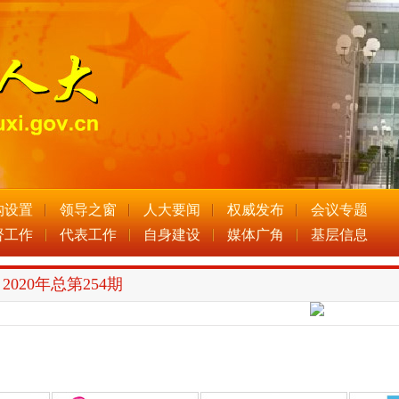
构设置
领导之窗
人大要闻
权威发布
会议专题
督工作
代表工作
自身建设
媒体广角
基层信息
2020年总第254期