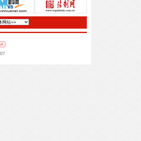
v6
07