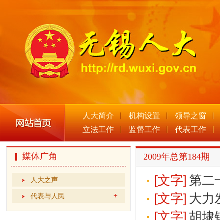
人大简介
机构设置
领导之窗
立法工作
监督工作
代表工作
媒体广角
2009年总第184期
[文字]
第二
人大之声
[文字]
大力
代表与人民
[文字]
胡埭