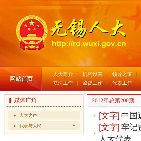
人大简介
机构设置
领导之窗
立法工作
监督工作
代表工作
媒体广角
2012年总第208期
[文字]
中国
人大之声
[文字]
牢记
代表与人民
人大代表