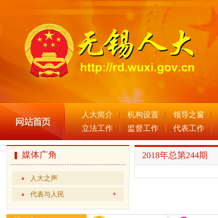
人大简介
机构设置
领导之窗
立法工作
监督工作
代表工作
媒体广角
2018年总第244期
人大之声
代表与人民