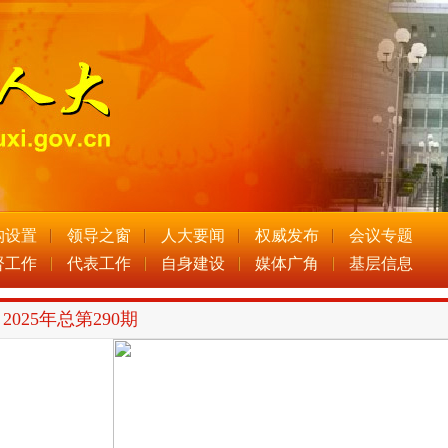
构设置
领导之窗
人大要闻
权威发布
会议专题
督工作
代表工作
自身建设
媒体广角
基层信息
2025年总第290期