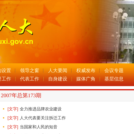
构设置
领导之窗
人大要闻
权威发布
会议专题
督工作
代表工作
自身建设
媒体广角
基层信息
2007年总第173期
[文字]
全力推进品牌农业建设
[文字]
人大代表要关注拆迁工作
[文字]
当国家和人民的知音