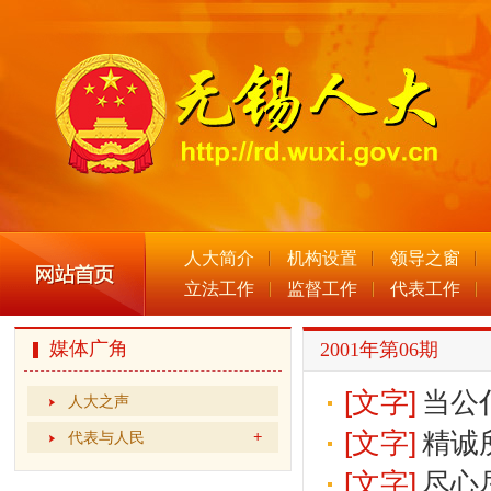
人大简介
机构设置
领导之窗
立法工作
监督工作
代表工作
媒体广角
2001年第06期
[文字]
当公
人大之声
[文字]
精诚
代表与人民
[文字]
尽心