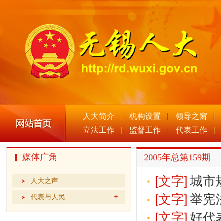
人大简介
机构设置
领导之窗
立法工作
监督工作
代表工作
媒体广角
2005年总第159期
[文字]
城市
人大之声
[文字]
举宪
代表与人民
[文字]
好代