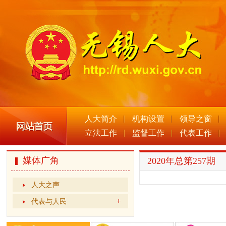
人大简介
机构设置
领导之窗
立法工作
监督工作
代表工作
媒体广角
2020年总第257期
人大之声
代表与人民