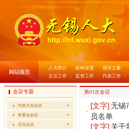
人大简介
机构设置
领导之窗
立法工作
监督工作
代表工作
会议专题
第01次会议
[文字]
无锡
代表大会会议
员名单
常委会会议
主任会议
[文字]
关于