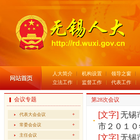
人大简介
机构设置
领导之窗
立法工作
监督工作
代表工作
会议专题
第28次会议
[文字]
无锡
代表大会会议
市２０１０
常委会会议
主任会议
[文字]
无锡