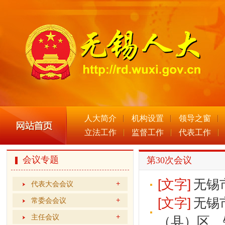
人大简介
机构设置
领导之窗
立法工作
监督工作
代表工作
会议专题
第30次会议
[文字]
无锡
代表大会会议
[文字]
无锡
常委会会议
主任会议
（县）区、