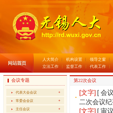
人大简介
机构设置
领导之窗
立法工作
监督工作
代表工作
会议专题
第22次会议
[文字]
[ 
代表大会会议
二次会议纪
常委会会议
主任会议
[文字]
[ 