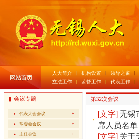
人大简介
机构设置
领导之窗
立法工作
监督工作
代表工作
会议专题
第32次会议
[文字]
无锡
代表大会会议
席人员名单
常委会会议
主任会议
[文字]
关于