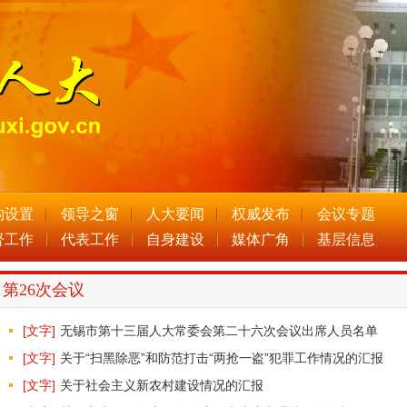
构设置
领导之窗
人大要闻
权威发布
会议专题
督工作
代表工作
自身建设
媒体广角
基层信息
第26次会议
[文字]
无锡市第十三届人大常委会第二十六次会议出席人员名单
[文字]
关于“扫黑除恶”和防范打击“两抢一盗”犯罪工作情况的汇报
[文字]
关于社会主义新农村建设情况的汇报