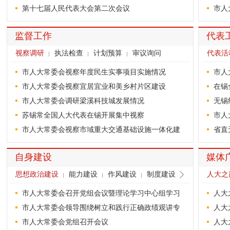
第十七届人民代表大会第二次会议
市人
监督工作
代表
视察调研
执法检查
计划预算
审议询问
代表活
市人大常委会视察年度民生实事项目实施情况
市人
市人大常委会视察宜居宜业和美乡村片区建设
在锡
市人大常委会调研梁溪科技城发展情况
无锡
苏锡常全国人大代表在锡开展集中视察
市人
市人大常委会视察市域重大交通基础设施一体化建
省直
自身建设
媒体
思想政治建设
能力建设
作风建设
制度建设
人大之
财政
市人大常委会召开党组会议暨理论学习中心组学习
人大
市人大常委会领导围绕树立和践行正确政绩观讲专
人大
市人大常委会党组召开会议
人大